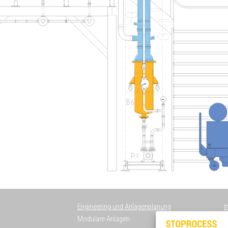
Engineering und Anlagenplanung
I
Modulare Anlagen
D