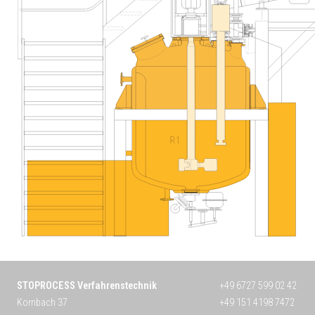
STOPROCESS Verfahrenstechnik
+49 6727 599 02 42
Kornbach 37
+49 151 4198 7472